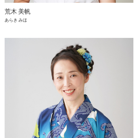
荒木 美帆
あらき みほ